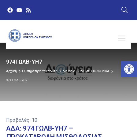
Αν
974ΓΩΛΒ-ΥΗ7
Αρχική
Εξυπηρέτηση του πολίτη
Διαύγεια
ΔΗΜΟΣΙΟΝΟΜΙΚΑ
974ΓΩΛΒ-ΥΗ7
Προβολές:
10
ΑΔΑ: 974ΓΩΛΒ-ΥΗ7 –
ΠΡΟΚΑΤΑΒΟΛΗ ΜΙΣΘΟΔΟΣΙΑΣ