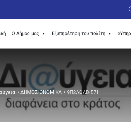
ική
Ο Δήμος μας
Εξυπηρέτηση του πολίτη
eΥπηρ
αύγεια
ΔΗΜΟΣΙΟΝΟΜΙΚΑ
9Π2ΛΩΛΒ-Σ7Ι