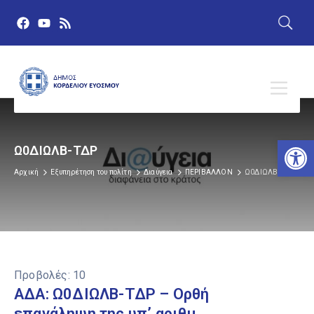
Αν
Ω0ΔΙΩΛΒ-ΤΔΡ
Αρχική
Εξυπηρέτηση του πολίτη
Διαύγεια
ΠΕΡΙΒΑΛΛΟΝ
Ω0ΔΙΩΛΒ-ΤΔΡ
Προβολές:
10
ΑΔΑ: Ω0ΔΙΩΛΒ-ΤΔΡ – Ορθή
επανάληψη της υπ’ αριθμ.