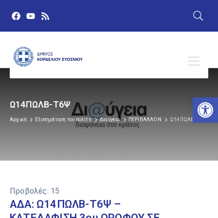
Αν
Ω14ΠΩΛΒ-Τ6Ψ
Αρχική
Εξυπηρέτηση του πολίτη
Διαύγεια
ΠΕΡΙΒΑΛΛΟΝ
Ω14ΠΩΛΒ-Τ6Ψ
Προβολές:
15
ΑΔΑ: Ω14ΠΩΛΒ-Τ6Ψ –
ΚΑΤΕΔΑΦΙΣΗ 3ου ΟΡΟΦΟΥ ΣΕ