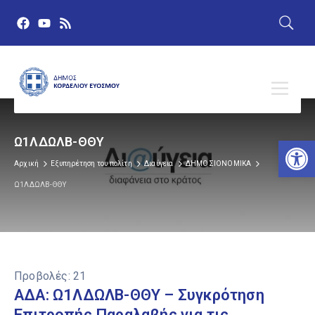
Αν
Ω1ΛΔΩΛΒ-ΘΘΥ
Αρχική
Εξυπηρέτηση του πολίτη
Διαύγεια
ΔΗΜΟΣΙΟΝΟΜΙΚΑ
Ω1ΛΔΩΛΒ-ΘΘΥ
Προβολές:
21
ΑΔΑ: Ω1ΛΔΩΛΒ-ΘΘΥ – Συγκρότηση
Επιτροπής Παραλαβής για τις