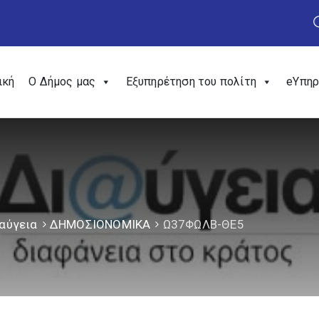
ική
Ο Δήμος μας
Εξυπηρέτηση του πολίτη
eΥπηρ
αύγεια
ΔΗΜΟΣΙΟΝΟΜΙΚΑ
Ω37ΦΩΛΒ-ΘΕ5