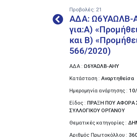
Προβολές:
21
ΑΔΑ: Ω6ΥΑΩΛΒ-Α
για:Α) «Προμήθ
και Β) «Προμήθε
566/2020)
ΑΔΑ :
Ω6ΥΑΩΛΒ-ΑΗΥ
Κατάσταση :
Αναρτηθείσα
Ημερομηνία ανάρτησης :
10
Είδος :
ΠΡΑΞΗ ΠΟΥ ΑΦΟΡΑ Σ
ΣΥΛΛΟΓΙΚΟΥ ΟΡΓΑΝΟΥ
Θεματικές κατηγορίες :
ΔΗ
Αριθμός Πρωτοκόλλου :
36