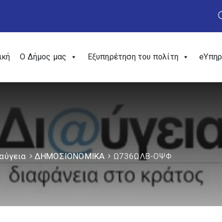
ική
Ο Δήμος μας
Εξυπηρέτηση του πολίτη
eΥπηρ
αύγεια
ΔΗΜΟΣΙΟΝΟΜΙΚΑ
Ω736ΩΛΒ-ΟΨΦ