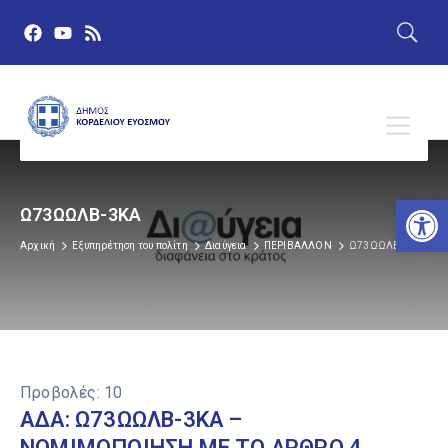
Αν
Ω73ΩΩΛΒ-3ΚΑ
Αρχική
Εξυπηρέτηση του πολίτη
Διαύγεια
ΠΕΡΙΒΑΛΛΟΝ
Ω73ΩΩΛΒ-3ΚΑ
Προβολές:
10
ΑΔΑ: Ω73ΩΩΛΒ-3ΚΑ –
ΝΟΜΙΜΟΠΟΙΗΣΗ ΜΕ ΤΟ ΑΡΘΡΟ 4