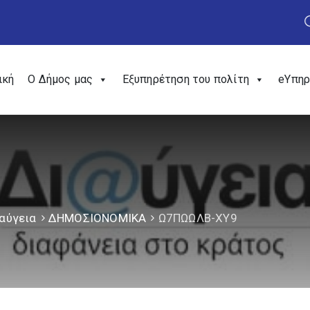
ική
Ο Δήμος μας
Εξυπηρέτηση του πολίτη
eΥπηρ
αύγεια
ΔΗΜΟΣΙΟΝΟΜΙΚΑ
Ω7ΠΩΩΛΒ-ΧΥ9