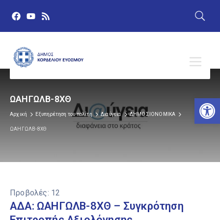
Αν
ΩΑΗΓΩΛΒ-8ΧΘ
Αρχική
Εξυπηρέτηση του πολίτη
Διαύγεια
ΔΗΜΟΣΙΟΝΟΜΙΚΑ
ΩΑΗΓΩΛΒ-8ΧΘ
Προβολές:
12
ΑΔΑ: ΩΑΗΓΩΛΒ-8ΧΘ – Συγκρότηση
Επιτροπής Αξιολόγησης