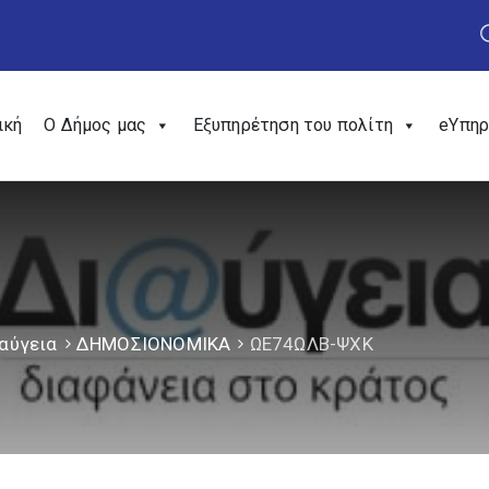
ική
Ο Δήμος μας
Εξυπηρέτηση του πολίτη
eΥπηρ
αύγεια
ΔΗΜΟΣΙΟΝΟΜΙΚΑ
ΩΕ74ΩΛΒ-ΨΧΚ