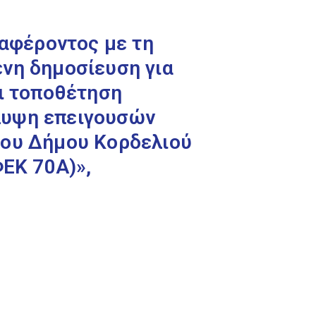
αφέροντος με τη
νη δημοσίευση για
αι τοποθέτηση
λυψη επειγουσών
του Δήμου Κορδελιού
ΦΕΚ 70Α)»,