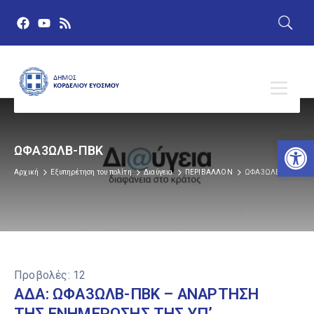
Αν
ΩΦΑ3ΩΛΒ-ΠΒΚ
Αρχική
Εξυπηρέτηση του πολίτη
Διαύγεια
ΠΕΡΙΒΑΛΛΟΝ
ΩΦΑ3ΩΛΒ-ΠΒΚ
Προβολές:
12
ΑΔΑ: ΩΦΑ3ΩΛΒ-ΠΒΚ – ΑΝΑΡΤΗΣΗ
ΤΗΣ ΕΝΗΜΕΡΩΣΗΣ ΤΗΣ ΥΠ’