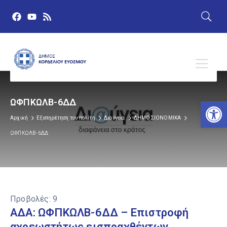
Αν
ΩΦΠΚΩΛΒ-6ΔΔ
Αρχική
Εξυπηρέτηση του πολίτη
Διαύγεια
ΔΗΜΟΣΙΟΝΟΜΙΚΑ
ΩΦΠΚΩΛΒ-6ΔΔ
Προβολές:
9
ΑΔΑ: ΩΦΠΚΩΛΒ-6ΔΔ – Επιστροφή
αχρεωστήτως εισπραχθέντων