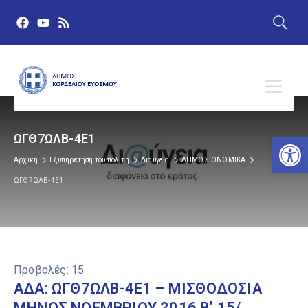
Αν
ΩΓΘ7ΩΛΒ-4Ε1
Αρχική
Εξυπηρέτηση του πολίτη
Διαύγεια
ΔΗΜΟΣΙΟΝΟΜΙΚΑ
ΩΓΘ7ΩΛΒ-4Ε1
Προβολές:
15
ΑΔΑ: ΩΓΘ7ΩΛΒ-4Ε1 – ΜΙΣΘΟΔΟΣΙΑ
ΜΗΝΟΣ ΝΟΕΜΒΡΙΟΥ 2016 Β’ 15/