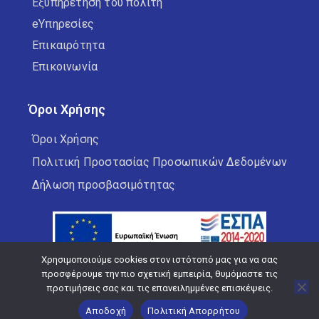
Εξυπηρέτηση του πολίτη
eΥπηρεσίες
Επικαιρότητα
Επικοινωνία
Όροι Χρήσης
Όροι Χρήσης
Πολιτική Προστασίας Προσωπικών Δεδομένων
Δήλωση προσβασιμότητας
Χρησιμοποιούμε cookies στον ιστότοπό μας για να σας
προσφέρουμε την πιο σχετική εμπειρία, θυμόμαστε τις
προτιμήσεις σας και τις επανειλημμένες επισκέψεις.
Copyright © 2026 Δήμος Κορδελιού Ευόσμου
Αποδοχή
Πολιτική Απορρήτου