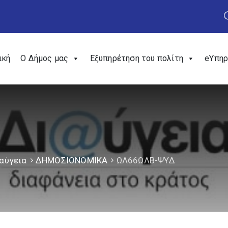
ική
Ο Δήμος μας
Εξυπηρέτηση του πολίτη
eΥπηρ
αύγεια
ΔΗΜΟΣΙΟΝΟΜΙΚΑ
ΩΛ66ΩΛΒ-ΨΥΔ