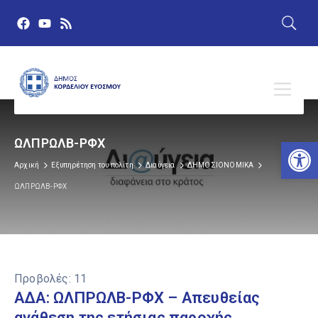
Αν
ΩΛΠΡΩΛΒ-ΡΦΧ
Αρχική
Εξυπηρέτηση του πολίτη
Διαύγεια
ΔΗΜΟΣΙΟΝΟΜΙΚΑ
ΩΛΠΡΩΛΒ-ΡΦΧ
Προβολές:
11
ΑΔΑ: ΩΛΠΡΩΛΒ-ΡΦΧ – Απευθείας
ανάθεση της ετήσιας παροχής