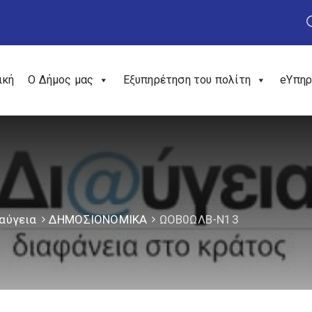
ική
Ο Δήμος μας
Εξυπηρέτηση του πολίτη
eΥπηρ
αύγεια
ΔΗΜΟΣΙΟΝΟΜΙΚΑ
ΩΟΒ0ΩΛΒ-Ν13