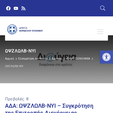
Αν
ΩΨΖΛΩΛΒ-ΝΥΙ
Αρχική
Εξυπηρέτηση του πολίτη
Διαύγεια
ΔΗΜΟΣΙΟΝΟΜΙΚΑ
ΩΨΖΛΩΛΒ-ΝΥΙ
Προβολές:
8
ΑΔΑ: ΩΨΖΛΩΛΒ-ΝΥΙ – Συγκρότηση
της Επιτροπής Διενέργειας