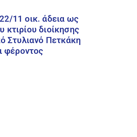
2/11 οικ. άδεια ως
 κτιρίου διοίκησης
πό Στυλιανό Πετκάκη
ι φέροντος