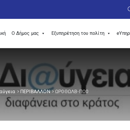
ική
Ο Δήμος μας
Εξυπηρέτηση του πολίτη
eΥπηρ
αύγεια
ΠΕΡΙΒΑΛΛΟΝ
ΩΡ0ΘΩΛΒ-ΠΩ0