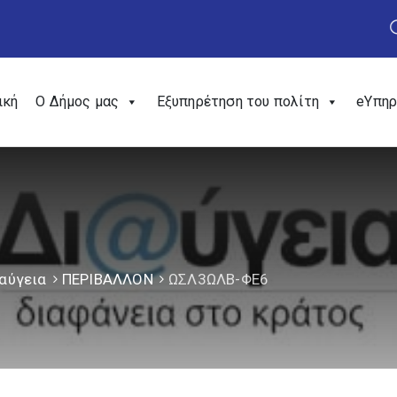
ική
Ο Δήμος μας
Εξυπηρέτηση του πολίτη
eΥπηρ
αύγεια
ΠΕΡΙΒΑΛΛΟΝ
ΩΣΛ3ΩΛΒ-ΦΕ6