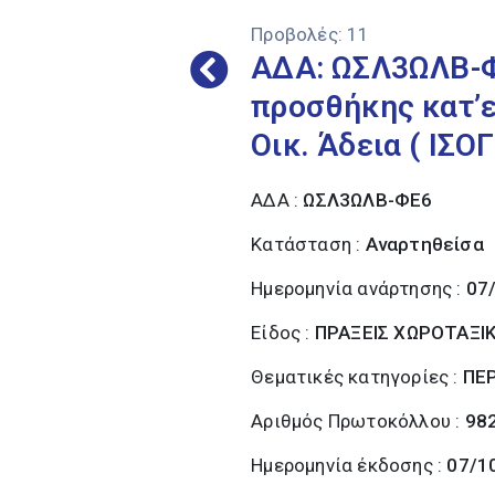
Προβολές:
11
ΑΔΑ: ΩΣΛ3ΩΛΒ-ΦΕ
προσθήκης κατ’ε
Οικ. Άδεια ( ΙΣ
ΑΔΑ :
ΩΣΛ3ΩΛΒ-ΦΕ6
Κατάσταση :
Αναρτηθείσα
Ημερομηνία ανάρτησης :
07
Είδος :
ΠΡΑΞΕΙΣ ΧΩΡΟΤΑΞΙ
Θεματικές κατηγορίες :
ΠΕ
Αριθμός Πρωτοκόλλου :
98
Ημερομηνία έκδοσης :
07/1