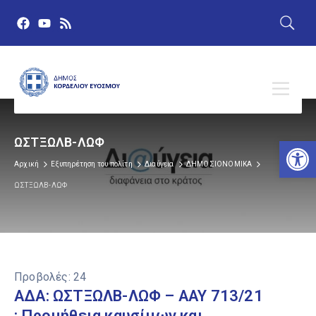
Αν
ΩΣΤΞΩΛΒ-ΛΩΦ
Αρχική
Εξυπηρέτηση του πολίτη
Διαύγεια
ΔΗΜΟΣΙΟΝΟΜΙΚΑ
ΩΣΤΞΩΛΒ-ΛΩΦ
Προβολές:
24
ΑΔΑ: ΩΣΤΞΩΛΒ-ΛΩΦ – ΑΑΥ 713/21
: Προμήθεια καυσίμων και