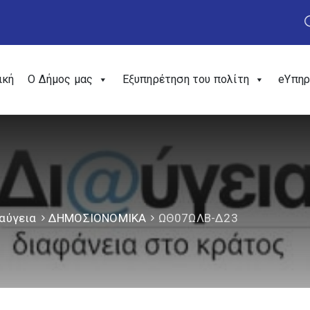
ική
Ο Δήμος μας
Εξυπηρέτηση του πολίτη
eΥπηρ
αύγεια
ΔΗΜΟΣΙΟΝΟΜΙΚΑ
ΩΘ07ΩΛΒ-Δ23