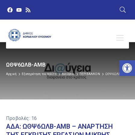
Αν
ΩΘΨ6ΩΛΒ-ΑΜΒ
Αρχική
Εξυπηρέτηση του πολίτη
Διαύγεια
ΠΕΡΙΒΑΛΛΟΝ
ΩΘΨ6ΩΛΒ-ΑΜΒ
Προβολές:
16
ΑΔΑ: ΩΘΨ6ΩΛΒ-ΑΜΒ – ΑΝΑΡΤΗΣΗ
ΤΗΣ ΕΓΚΡΙΣΗΣ ΕΡΓΑΣΙΩΝ ΜΙΚΡΗΣ