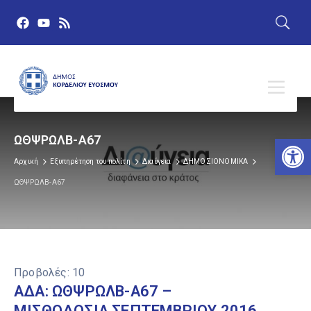
Αν
ΩΘΨΡΩΛΒ-Α67
Αρχική
Εξυπηρέτηση του πολίτη
Διαύγεια
ΔΗΜΟΣΙΟΝΟΜΙΚΑ
ΩΘΨΡΩΛΒ-Α67
Προβολές:
10
ΑΔΑ: ΩΘΨΡΩΛΒ-Α67 –
ΜΙΣΘΟΔΟΣΙΑ ΣΕΠΤΕΜΒΡΙΟΥ 2016