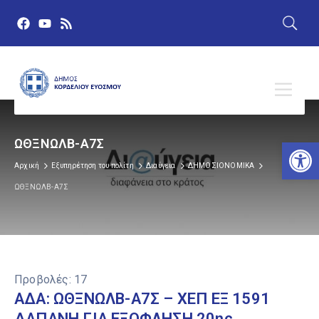
Αν
ΩΘΞΝΩΛΒ-Α7Σ
Αρχική
Εξυπηρέτηση του πολίτη
Διαύγεια
ΔΗΜΟΣΙΟΝΟΜΙΚΑ
ΩΘΞΝΩΛΒ-Α7Σ
Προβολές:
17
ΑΔΑ: ΩΘΞΝΩΛΒ-Α7Σ – ΧΕΠ ΕΞ 1591
ΔΑΠΑΝΗ ΓΙΑ ΕΞΟΦΛΗΣΗ 20ης