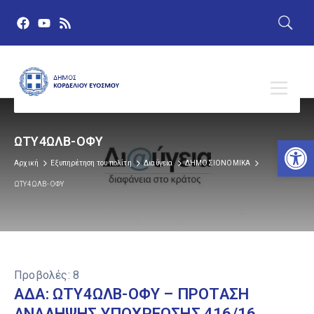
Αν
ΩΤΥ4ΩΛΒ-ΟΦΥ
Αρχική
Εξυπηρέτηση του πολίτη
Διαύγεια
ΔΗΜΟΣΙΟΝΟΜΙΚΑ
ΩΤΥ4ΩΛΒ-ΟΦΥ
Προβολές:
8
ΑΔΑ: ΩΤΥ4ΩΛΒ-ΟΦΥ – ΠΡΟΤΑΣΗ
ΑΝΑΛΗΨΗΣ ΥΠΟΧΡΕΩΣΗΣ 416/16