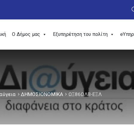
ική
Ο Δήμος μας
Εξυπηρέτηση του πολίτη
eΥπηρ
αύγεια
ΔΗΜΟΣΙΟΝΟΜΙΚΑ
ΩΞ86ΩΛΒ-ΕΞΛ