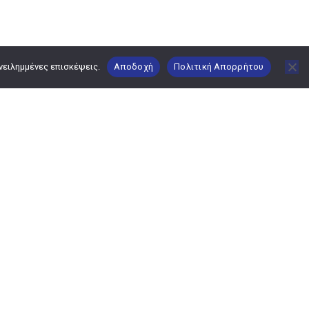
νειλημμένες επισκέψεις.
Αποδοχή
Πολιτική Απορρήτου
Όροι Χρήσης
Όροι Χρήσης
Πολιτική Προστασίας
Προσωπικών Δεδομένων
Δήλωση προσβασιμότητας