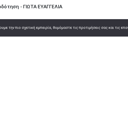
οδότηση - ΓΙΩΤΑ ΕΥΑΓΓΕΛΙΑ
Προβολή Αρχείου
με την πιο σχετική εμπειρία, θυμόμαστε τις προτιμήσεις σας και τις επα
Χρήσιμοι Σύνδεσμοι
Αρχική
Ο Δήμος μας
Εξυπηρέτηση του πολίτη
eΥπηρεσίες
Επικαιρότητα