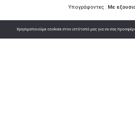
Υπογράφοντες :
Με εξουσι
Λήψη Αρχείου
Χρησιμοποιούμε cookies στον ιστότοπό μας για να σας προσφέρου
Πληροφορίες
Τηλεφωνικό κέντρο:
2313 302 100