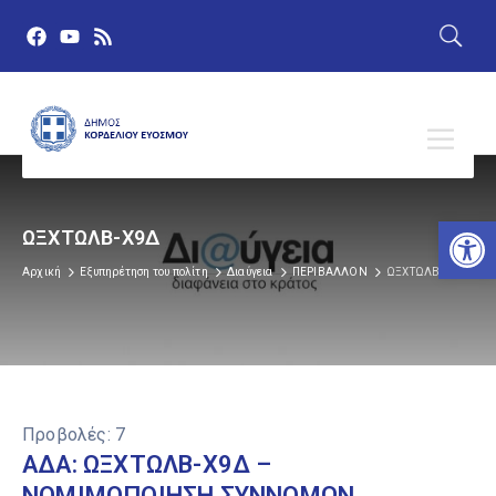
Αν
ΩΞΧΤΩΛΒ-Χ9Δ
Αρχική
Εξυπηρέτηση του πολίτη
Διαύγεια
ΠΕΡΙΒΑΛΛΟΝ
ΩΞΧΤΩΛΒ-Χ9Δ
Προβολές:
7
ΑΔΑ: ΩΞΧΤΩΛΒ-Χ9Δ –
ΝΟΜΙΜΟΠΟΙΗΣΗ ΣΥΝΝΟΜΩΝ