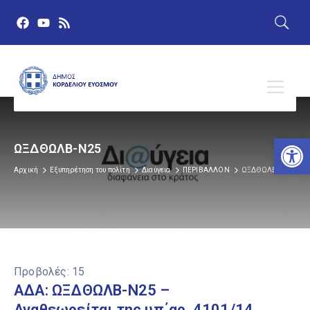
Αν
ΩΞΔΘΩΛΒ-Ν25
Αρχική
Εξυπηρέτηση του πολίτη
Διαύγεια
ΠΕΡΙΒΑΛΛΟΝ
ΩΞΔΘΩΛΒ-Ν25
Προβολές:
15
ΑΔΑ: ΩΞΔΘΩΛΒ-Ν25 –
Αναθεωρείται της υπ΄αρ. 4101/14