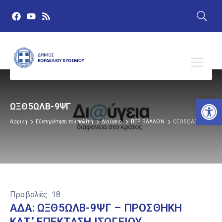
Αν
ΩΞΘ5ΩΛΒ-9ΨΓ
Αρχική
Εξυπηρέτηση του πολίτη
Διαύγεια
ΠΕΡΙΒΑΛΛΟΝ
ΩΞΘ5ΩΛΒ-9ΨΓ
Προβολές:
18
ΑΔΑ: ΩΞΘ5ΩΛΒ-9ΨΓ – ΠΡΟΣΘΗΚΗ
ΚAΤ’ ΕΠΕΚΤΑΣΗ ΙΣΟΓΕΙΟΥ