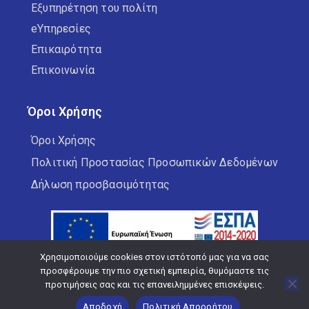
Εξυπηρέτηση του πολίτη
eΥπηρεσίες
Επικαιρότητα
Επικοινωνία
Όροι Χρήσης
Όροι Χρήσης
Πολιτική Προστασίας Προσωπικών Δεδομένων
Δήλωση προσβασιμότητας
Χρησιμοποιούμε cookies στον ιστότοπό μας για να σας
προσφέρουμε την πιο σχετική εμπειρία, θυμόμαστε τις
προτιμήσεις σας και τις επανειλημμένες επισκέψεις.
Copyright © 2026 Δήμος Κορδελιού Ευόσμου
Αποδοχή
Πολιτική Απορρήτου