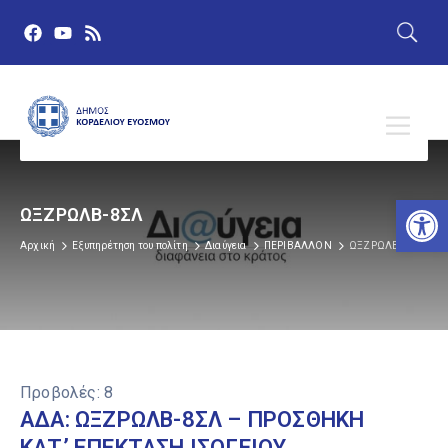
Αν
ΩΞΖΡΩΛΒ-8ΣΛ
Αρχική
Εξυπηρέτηση του πολίτη
Διαύγεια
ΠΕΡΙΒΑΛΛΟΝ
ΩΞΖΡΩΛΒ-8ΣΛ
Προβολές:
8
ΑΔΑ: ΩΞΖΡΩΛΒ-8ΣΛ – ΠΡΟΣΘΗΚΗ
ΚAΤ’ ΕΠΕΚΤΑΣΗ ΙΣΟΓΕΙΟΥ