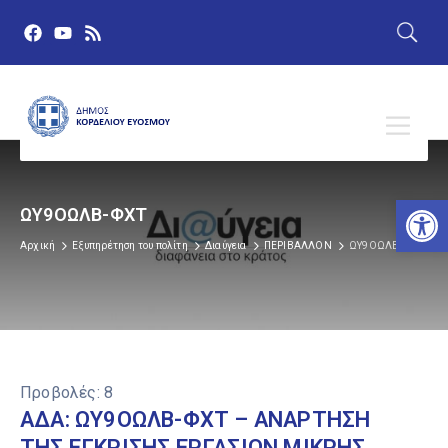
Αν
ΩΥ9ΟΩΛΒ-ΦΧΤ
Αρχική
Εξυπηρέτηση του πολίτη
Διαύγεια
ΠΕΡΙΒΑΛΛΟΝ
ΩΥ9ΟΩΛΒ-ΦΧΤ
Προβολές:
8
ΑΔΑ: ΩΥ9ΟΩΛΒ-ΦΧΤ – ΑΝΑΡΤΗΣΗ
ΤΗΣ ΕΓΚΡΙΣΗΣ ΕΡΓΑΣΙΩΝ ΜΙΚΡΗΣ