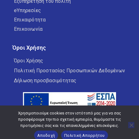
Εξυπηρέτηση του πολίτη
eΥπηρεσίες
Επικαιρότητα
Επικοινωνία
Όροι Χρήσης
Όροι Χρήσης
Πολιτική Προστασίας Προσωπικών Δεδομένων
Δήλωση προσβασιμότητας
Χρησιμοποιούμε cookies στον ιστότοπό μας για να σας
προσφέρουμε την πιο σχετική εμπειρία, θυμόμαστε τις
προτιμήσεις σας και τις επανειλημμένες επισκέψεις.
Copyright © 2026 Δήμος Κορδελιού Ευόσμου
Αποδοχή
Πολιτική Απορρήτου