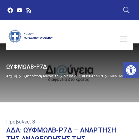
Αν
ΩΥΦΜΩΛΒ-Ρ7Δ
Αρχική
Εξυπηρέτηση του πολίτη
Διαύγεια
ΠΕΡΙΒΑΛΛΟΝ
ΩΥΦΜΩΛΒ-Ρ7Δ
Προβολές:
8
ΑΔΑ: ΩΥΦΜΩΛΒ-Ρ7Δ – ΑΝΑΡΤΗΣΗ
ΤΗΣ ΑΝΑΘΕΩΡΗΣΗΣ ΤΗΣ