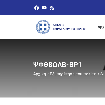
Αρχ
ΨΦΘ8ΩΛΒ-ΒΡ1
Αρχική
Εξυπηρέτηση του πολίτη
Δι