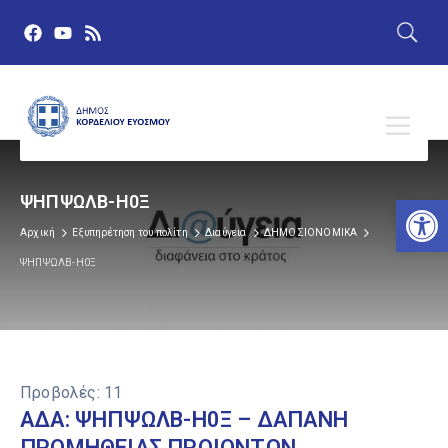
Αν
ΨΗΠΨΩΛΒ-Η0Ξ
Αρχική
Εξυπηρέτηση του πολίτη
Διαύγεια
ΔΗΜΟΣΙΟΝΟΜΙΚΑ
ΨΗΠΨΩΛΒ-Η0Ξ
Προβολές:
11
ΑΔΑ: ΨΗΠΨΩΛΒ-Η0Ξ – ΔΑΠΑΝΗ
ΠΡΟΜΗΘΕΙΑΣ ΠΡΟΙΟΝΤΩΝ