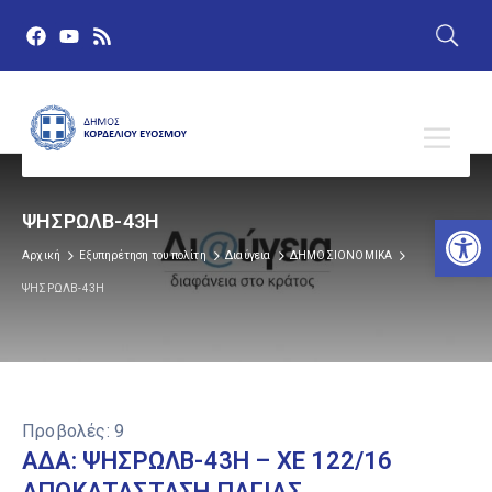
Αν
ΨΗΣΡΩΛΒ-43Η
Αρχική
Εξυπηρέτηση του πολίτη
Διαύγεια
ΔΗΜΟΣΙΟΝΟΜΙΚΑ
ΨΗΣΡΩΛΒ-43Η
Προβολές:
9
ΑΔΑ: ΨΗΣΡΩΛΒ-43Η – ΧΕ 122/16
ΑΠΟΚΑΤΑΣΤΑΣΗ ΠΑΓΙΑΣ