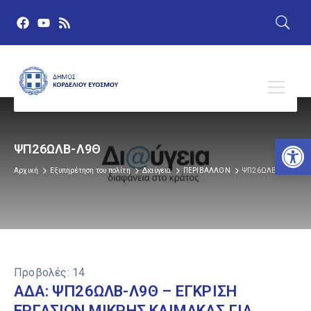
Αν
ΨΠ26ΩΛΒ-Λ9Θ
Αρχική
Εξυπηρέτηση του πολίτη
Διαύγεια
ΠΕΡΙΒΑΛΛΟΝ
ΨΠ26ΩΛΒ-Λ9Θ
Προβολές:
14
ΑΔΑ: ΨΠ26ΩΛΒ-Λ9Θ – ΕΓΚΡΙΣΗ
ΕΡΓΑΣΙΩΝ ΜΙΚΡΗΣ ΚΛΙΜΑΚΑΣ ΓΙΑ