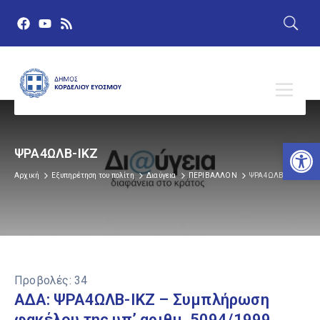
Αν
ΨΡΑ4ΩΛΒ-ΙΚΖ
Αρχική
Εξυπηρέτηση του πολίτη
Διαύγεια
ΠΕΡΙΒΑΛΛΟΝ
ΨΡΑ4ΩΛΒ-ΙΚΖ
Προβολές:
34
ΑΔΑ: ΨΡΑ4ΩΛΒ-ΙΚΖ – Συμπλήρωση
φακέλου της υπ’ αριθμ. 5094/1999