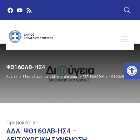
Αν
ΨΘ16ΩΛΒ-ΗΣ4
Αρχική
Εξυπηρέτηση του πολίτη
Διαύγεια
ΠΕΡΙΒΑΛΛΟΝ
ΨΘ16ΩΛΒ-ΗΣ4
Προβολές:
51
ΑΔΑ: ΨΘ16ΩΛΒ-ΗΣ4 –
ΛΕΙΤΟΥΡΓΙΚΗ ΣΥΝΕΝΩΣΗ