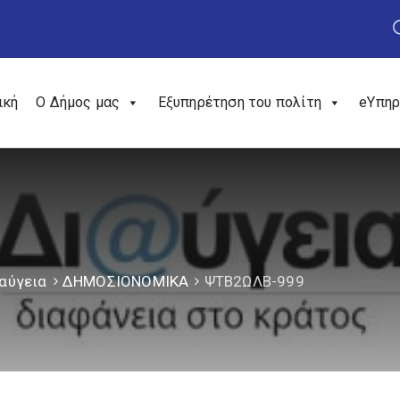
ική
Ο Δήμος μας
Εξυπηρέτηση του πολίτη
eΥπηρ
αύγεια
ΔΗΜΟΣΙΟΝΟΜΙΚΑ
ΨΤΒ2ΩΛΒ-999