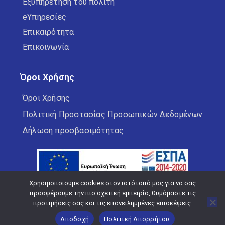
Εξυπηρέτηση του πολίτη
eΥπηρεσίες
Επικαιρότητα
Επικοινωνία
Όροι Χρήσης
Όροι Χρήσης
Πολιτική Προστασίας Προσωπικών Δεδομένων
Δήλωση προσβασιμότητας
Χρησιμοποιούμε cookies στον ιστότοπό μας για να σας
προσφέρουμε την πιο σχετική εμπειρία, θυμόμαστε τις
προτιμήσεις σας και τις επανειλημμένες επισκέψεις.
Copyright © 2026 Δήμος Κορδελιού Ευόσμου
Αποδοχή
Πολιτική Απορρήτου