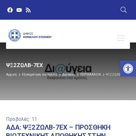
Αν
ΨΞ2ΖΩΛΒ-7ΕΧ
Αρχική
Εξυπηρέτηση του πολίτη
Διαύγεια
ΠΕΡΙΒΑΛΛΟΝ
ΨΞ2ΖΩΛΒ-7ΕΧ
Προβολές:
11
ΑΔΑ: ΨΞ2ΖΩΛΒ-7ΕΧ – ΠΡΟΣΘΗΚΗ
ΒΙΟΤΕΧΝΙΚΗΣ ΑΠΟΘΗΚΗΣ ΣΤΗΝ