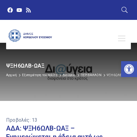
Αν
ΨΞΗ6ΩΛΒ-ΩΑΞ
Αρχική
Εξυπηρέτηση του πολίτη
Διαύγεια
ΠΕΡΙΒΑΛΛΟΝ
ΨΞΗ6ΩΛΒ-ΩΑΞ
Προβολές:
13
ΑΔΑ: ΨΞΗ6ΩΛΒ-ΩΑΞ –
Ενημερώνεται η άδεια αυτή ως