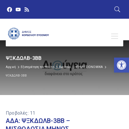
Αν
ΨΞΚΔΩΛΒ-3ΒΒ
Αρχική
Εξυπηρέτηση του πολίτη
Διαύγεια
ΔΗΜΟΣΙΟΝΟΜΙΚΑ
ΨΞΚΔΩΛΒ-3ΒΒ
Προβολές:
11
ΑΔΑ: ΨΞΚΔΩΛΒ-3ΒΒ –
ΜΙΣΘΟΔΟΣΙΑ ΜΗΝΟΣ