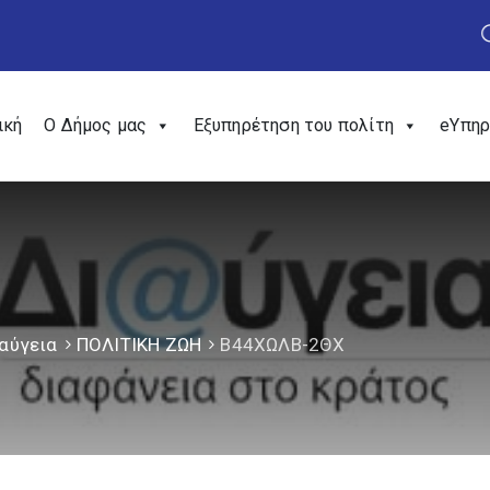
ική
Ο Δήμος μας
Εξυπηρέτηση του πολίτη
eΥπηρ
αύγεια
ΠΟΛΙΤΙΚΗ ΖΩΗ
Β44ΧΩΛΒ-2ΘΧ