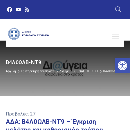
Αν
Β4Λ0ΩΛΒ-ΝΤ9
Αρχική
Εξυπηρέτηση του πολίτη
Διαύγεια
ΠΟΛΙΤΙΚΗ ΖΩΗ
Β4Λ0ΩΛΒ-ΝΤ9
Προβολές:
27
ΑΔΑ: Β4Λ0ΩΛΒ-ΝΤ9 – Έγκριση
μελέτης και καθορισμός τρόπου